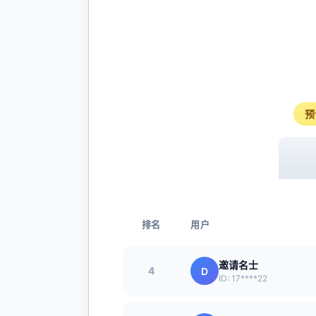
预
排名
用户
邀请名士
4
D
ID: 17****22