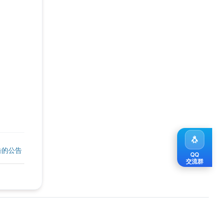
🐧
击的公告
QQ
交流群