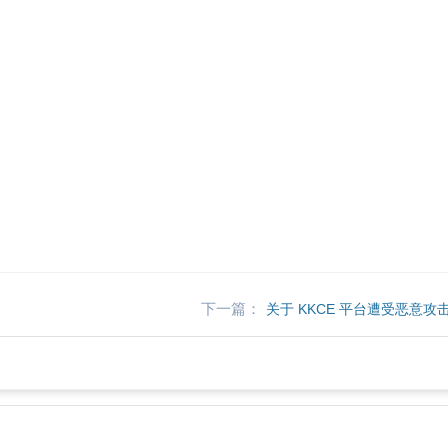
下一篇：
关于 KKCE 平台遭受恶意攻