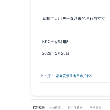
感谢广大用户一直以来的理解与支持。
KKCE运营团队
2026年5月28日
上一篇：
家庭宽带拨测节点招募中
友情链接:
ping检测
香港服务器
网站测速