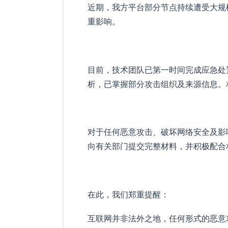
近期，我方平台部分节点持续遭受大规
重影响。
目前，技术团队已第一时间完成应急处
析，已掌握部分攻击组织及来源信息。
对于任何恶意攻击、破坏网络安全及影
向有关部门提交完整材料，并积极配合
在此，我们郑重提醒：
互联网并非法外之地，任何形式的恶意