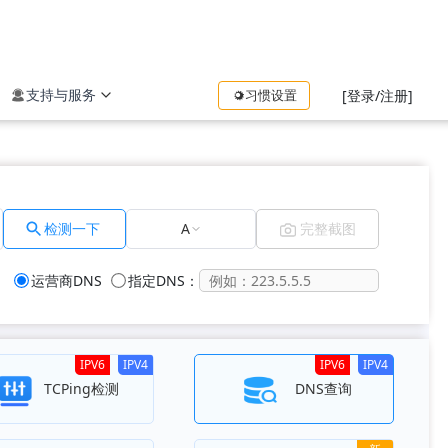
支持与服务
习惯设置
[登录/注册]
检测一下
A
完整截图
运营商DNS
指定DNS：
IPV6
IPV4
IPV6
IPV4
TCPing检测
DNS查询