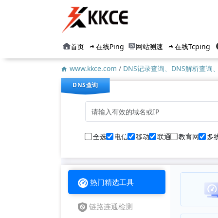
首页
在线Ping
网站测速
在线Tcping
www.kkce.com
/
DNS记录查询、DNS解析查询、
DNS查询
全选
电信
移动
联通
教育网
多
热门精选工具
链路连通检测