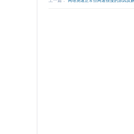
上一篇：
网络测速正常但网速很慢的原因及