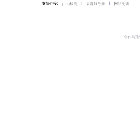
友情链接:
ping检测
香港服务器
网站测速
合作与建议: